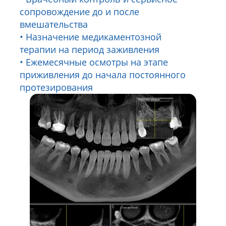
сопровождение до и после
вмешательства
Назначение медикаментозной
терапии на период заживления
Ежемесячные осмотры на этапе
приживления до начала постоянного
протезирования